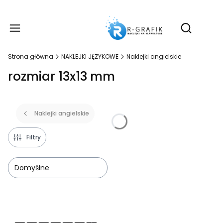
Produ
Otwórz wy
Strona główna
NAKLEJKI JĘZYKOWE
Naklejki angielskie
rozmiar 13x13 mm
Naklejki angielskie
Filtry
Domyślne
Lista produktów