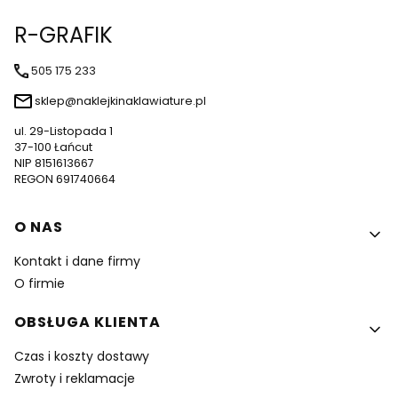
R-GRAFIK
505 175 233
sklep@naklejkinaklawiature.pl
ul. 29-Listopada 1
37-100 Łańcut
NIP 8151613667
REGON 691740664
Linki w stopce
O NAS
Kontakt i dane firmy
O firmie
OBSŁUGA KLIENTA
Czas i koszty dostawy
Zwroty i reklamacje