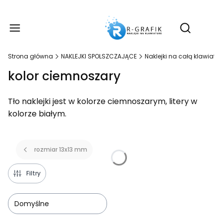
Produ
Otwórz wy
Strona główna
NAKLEJKI SPOLSZCZAJĄCE
Naklejki na całą klawiatur
kolor ciemnoszary
Tło naklejki jest w kolorze ciemnoszarym, litery w
kolorze białym.
rozmiar 13x13 mm
Filtry
Domyślne