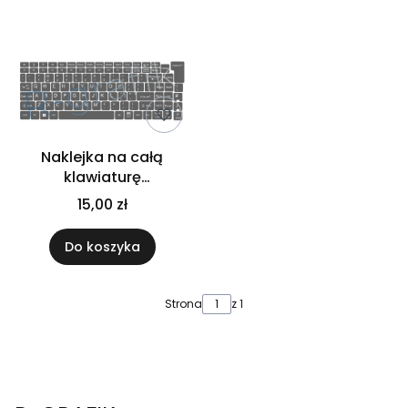
Lista produktów
Naklejka na całą
klawiaturę
LAMINOWANA 13x13
15,00 zł
ciemnoszara
Do koszyka
Strona
z 1