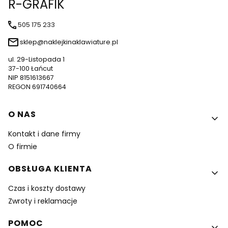
R-GRAFIK
505 175 233
sklep@naklejkinaklawiature.pl
ul. 29-Listopada 1
37-100 Łańcut
NIP 8151613667
REGON 691740664
Linki w stopce
O NAS
Kontakt i dane firmy
O firmie
OBSŁUGA KLIENTA
Czas i koszty dostawy
Zwroty i reklamacje
POMOC