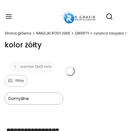
Produ
Otwórz wy
Strona główna
NAKLEJKI ROSYJSKIE
QWERTY + cyrylica rosyjska
n
kolor żółty
rozmiar 13x13 mm
Filtry
Domyślne
Lista produktów