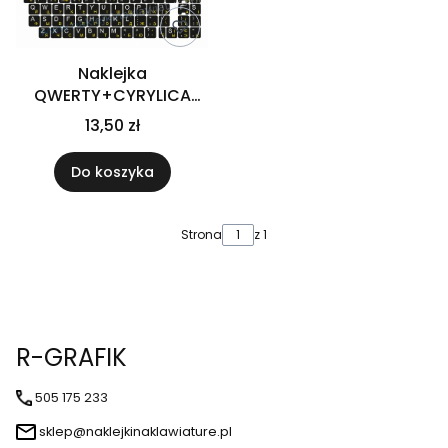
Naklejka
QWERTY+CYRYLICA
ROSYJSKA laminowana
13,50 zł
13x13 ŻÓŁTA
Do koszyka
Strona
z 1
R-GRAFIK
505 175 233
sklep@naklejkinaklawiature.pl