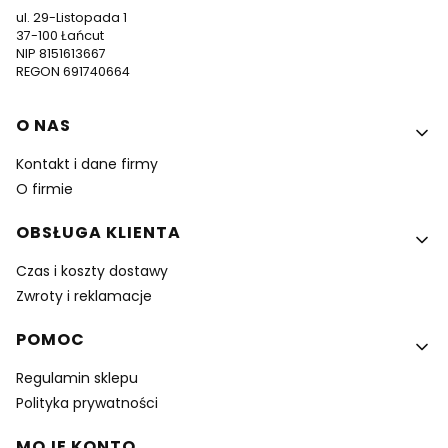
ul. 29-Listopada 1
37-100 Łańcut
NIP 8151613667
REGON 691740664
Linki w stopce
O NAS
Kontakt i dane firmy
O firmie
OBSŁUGA KLIENTA
Czas i koszty dostawy
Zwroty i reklamacje
POMOC
Regulamin sklepu
Polityka prywatności
MOJE KONTO