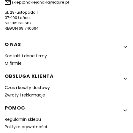
sklep@naklejkinaklawiature.pl
ul. 29-Listopada 1
37-100 Łańcut
NIP 8151613667
REGON 691740664
Linki w stopce
O NAS
Kontakt i dane firmy
O firmie
OBSŁUGA KLIENTA
Czas i koszty dostawy
Zwroty i reklamacje
POMOC
Regulamin sklepu
Polityka prywatności