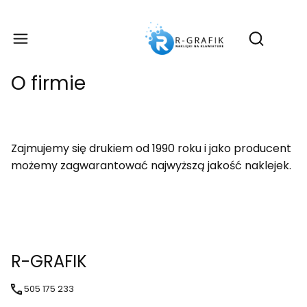
Produ
Otwórz wy
O firmie
Zajmujemy się drukiem od 1990 roku i jako producent
możemy zagwarantować najwyższą jakość naklejek.
R-GRAFIK
505 175 233